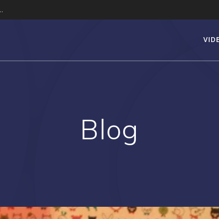
…
VID
Blog